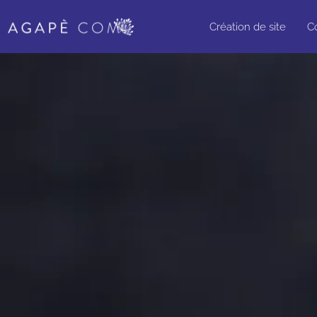
Création de site
C