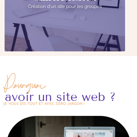
de faire une demande de devis.
Création d'un site pour les groupes
Voir le site web
Pourquoi
avoir un site web ?
JE VOUS DIS TOUT ET AVEC ZÉRO JARGON !