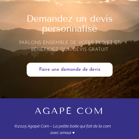
Demandez un devis
personnalisé
PARLONS ENSEMBLE DE VOTRE PROJET ET
BÉNÉFICIEZ D'UN DEVIS GRATUIT
Faire une demande de devis
AGAPÈ COM
©2025 Agapè Com – La petite boite qui fait de la com
avec amour ♥︎