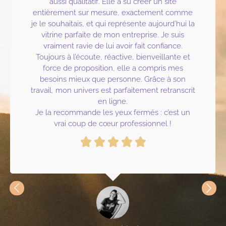
aussi qualitatif. Elle a su créer un site
entièrement sur mesure, exactement comme
je le souhaitais, et qui représente aujourd’hui la
vitrine parfaite de mon entreprise. Je suis
vraiment ravie de lui avoir fait confiance.
Toujours à l’écoute, réactive, bienveillante et
force de proposition, elle a compris mes
besoins mieux que personne. Grâce à son
travail, mon univers est parfaitement retranscrit
en ligne.
Je la recommande les yeux fermés : c’est un
vrai coup de cœur professionnel !




